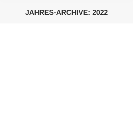
JAHRES-ARCHIVE:
2022
Sie befinden sich hier:
Speisekarte & Aktuelle Wochenkarte
Aktuelle Wochenkarte
Von
Milagro
Dezember 6, 2022
Aktuelle Wochenkarte Auf unserer Kreidetafel
Vorort vermerkt Speisekarte (hier klicken) English
Menu